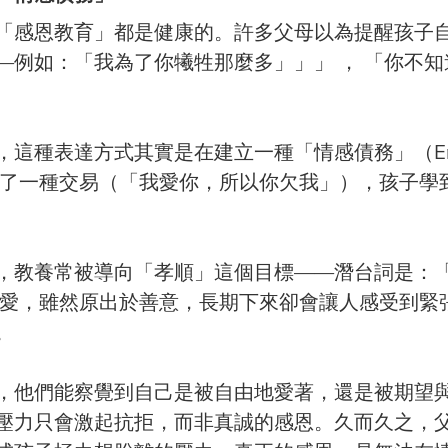
「感恩教育」都是健康的。許多父母以為提醒孩子
—例如：「我為了你犧牲那麼多」」」 ， 「你不
這種表達方式其實是在建立一種「情感債務」（Emoti
成為了一種交易（「我愛你，所以你欠我」），孩子學
，教養常被導向「孝順」這個目標——潛台詞是：
的愛，雖然原出於善意，長期下來卻會讓人感受到緊
。
，他們能察覺到自己是被自由地愛著，還是被期望
壓力只會激起抗拒，而非真誠的感恩。久而久之，