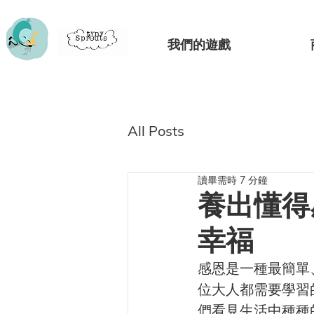
我們的遊戲
All Posts
讀畢需時 7 分鐘
養出懂得
幸福
感恩是一種最簡單
位大人都需要學習
們看見生活中種種