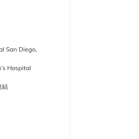
San Diego, 
ospital 
連結
。