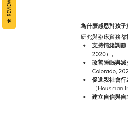
REVIEWS
為什麼感恩對孩子
研究與臨床實務都
支持情緒調節
2020）。
改善睡眠與減
Colorado, 2
促進親社會行
（Housman In
建立自信與自