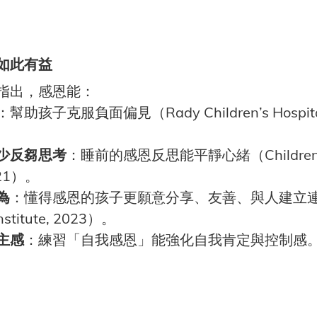
如此有益
指出，感恩能：
：幫助孩子克服負面偏見（Rady Children’s Hospital 
少反芻思考
：睡前的感恩反思能平靜心緒（Children’s H
021）。
為
：懂得感恩的孩子更願意分享、友善、與人建立
stitute, 2023）。
主感
：練習「自我感恩」能強化自我肯定與控制感